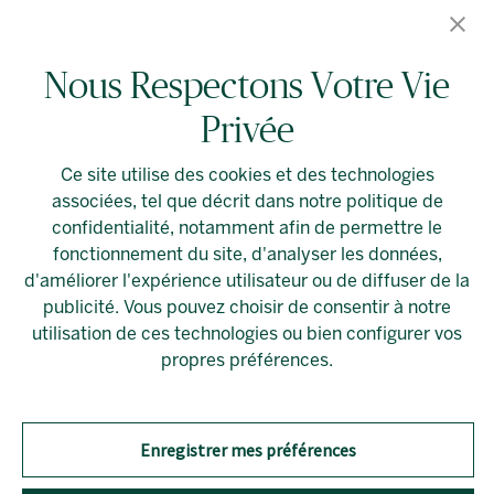
Événements en vedette
Location spéciale
Nous Respectons Votre Vie
Privée
À propos d’Allied
Alliedreit.com
Ce site utilise des cookies et des technologies
associées, tel que décrit dans notre politique de
confidentialité, notamment afin de permettre le
fonctionnement du site, d'analyser les données,
d'améliorer l'expérience utilisateur ou de diffuser de la
publicité. Vous pouvez choisir de consentir à notre
Linkedin
Préférences relatives aux témoins
utilisation de ces technologies ou bien configurer vos
propres préférences.
Enregistrer mes préférences
Si vous avez besoin d’un PDF accessible qui ne se
trouve pas sur cette page,
communiquer directement