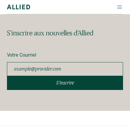
ÉVÉNEMENTS EN VEDETTE
S’inscrire aux nouvelles d’Allied
LOCATION SPÉCIALE
À PROPOS D’ALLIED
Votre Courriel
English
S’inscrire