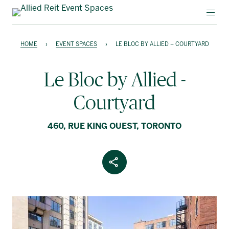
ÉVÉNEMENTS EN VEDETTE
HOME
›
EVENT SPACES
›
LE BLOC BY ALLIED – COURTYARD
LOCATION SPÉCIALE
Le Bloc by Allied -
À PROPOS D’ALLIED
Courtyard
English
460, RUE KING OUEST, TORONTO
Share Article