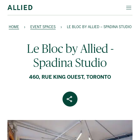
ÉVÉNEMENTS EN VEDETTE
HOME
›
EVENT SPACES
›
LE BLOC BY ALLIED – SPADINA STUDIO
LOCATION SPÉCIALE
Le Bloc by Allied -
À PROPOS D’ALLIED
Spadina Studio
English
460, RUE KING OUEST, TORONTO
Share Article